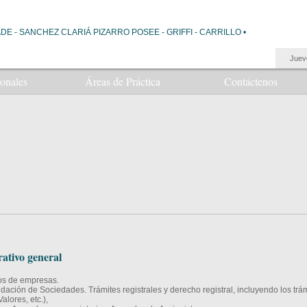
DE - SANCHEZ CLARIÁ PIZARRO POSEE - GRIFFI - CARRILLO •
Juev
ionales
Áreas de Práctica
Contáctenos
ativo general
os de empresas.
quidación de Sociedades. Trámites registrales y derecho registral, incluyendo los trá
lores, etc.),