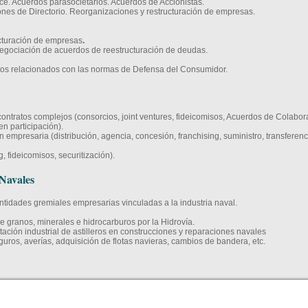
ce. Acuerdos parasocietarios. Acuerdos de Accionistas.
ones de Directorio. Reorganizaciones y restructuración de empresas.
cturación de empresas
.
egociación de acuerdos de reestructuración de deudas.
os relacionados con las normas de Defensa del Consumidor.
contratos complejos (consorcios, joint ventures, fideicomisos, Acuerdos de Colabo
n participación).
n empresaria (distribución, agencia, concesión, franchising, suministro, transfere
g, fideicomisos, securitización).
Navales
ntidades gremiales empresarias vinculadas a la industria naval.
de granos, minerales e hidrocarburos por la Hidrovía.
ión industrial de astilleros en construcciones y reparaciones navales
guros, averías, adquisición de flotas navieras, cambios de bandera, etc.